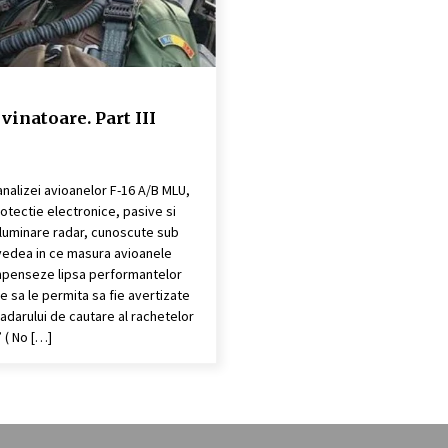
vinatoare. Part III
analizei avioanelor F-16 A/B MLU,
rotectie electronice, pasive si
 iluminare radar, cunoscute sub
vedea in ce masura avioanele
mpenseze lipsa performantelor
 sa le permita sa fie avertizate
radarului de cautare al rachetelor
” ( No […]