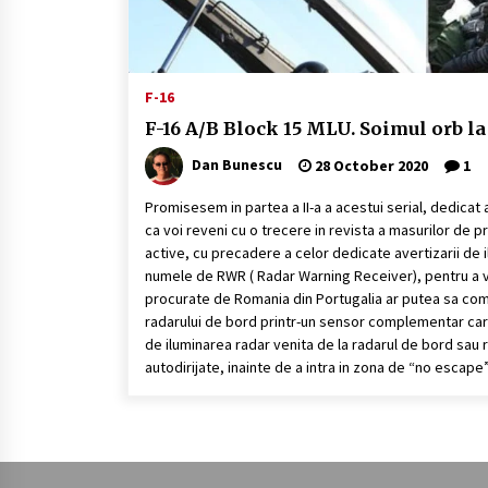
F-16
F-16 A/B Block 15 MLU. Soimul orb la 
Dan Bunescu
28 October 2020
1
Promisesem in partea a II-a a acestui serial, dedicat 
ca voi reveni cu o trecere in revista a masurilor de p
active, cu precadere a celor dedicate avertizarii de
numele de RWR ( Radar Warning Receiver), pentru a 
procurate de Romania din Portugalia ar putea sa co
radarului de bord printr-un sensor complementar care
de iluminarea radar venita de la radarul de bord sau 
autodirijate, inainte de a intra in zona de “no escape