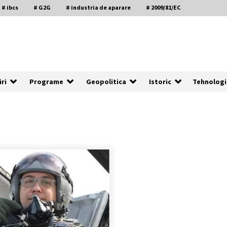
# ibcs
# G2G
# industria de aparare
# 2009/81/EC
e majore de inarmare si starea industriei de aparare dincolo de propaganda
iri
Programe
Geopolitica
Istoric
Tehnologi
Flota Rusa a Marii Negre-element
de descurajare sau de constringere
?
14 June 2020
Achizitia bateriilor de Coasta-Legea
trece, intrebarile ramin.
18 February 2021