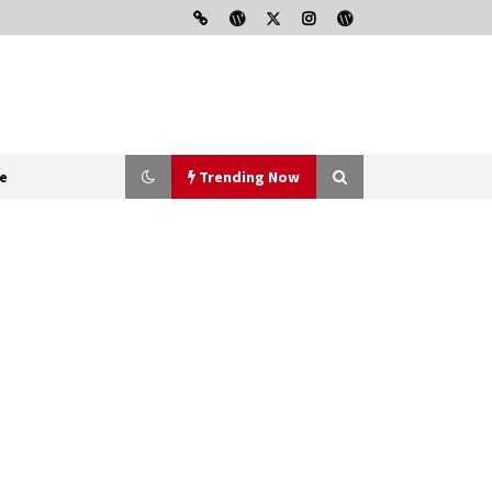
 oficiala.
e
Trending Now
Kongsberg, contractele cu
Romania-20 milioane disparute din
conturi
7 September 2020
Programul “Corveta
Multifunctionala”-navigind pe
valuri de fake-news
25 April 2020