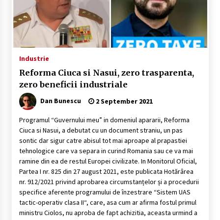
Industrie
Reforma Ciuca si Nasui, zero trasparenta,
zero beneficii industriale
Dan Bunescu
2 September 2021
Programul “Guvernului meu” in domeniul apararii, Reforma
Ciuca si Nasui, a debutat cu un document straniu, un pas
sontic dar sigur catre abisul tot mai aproape al prapastiei
tehnologice care va separa in curind Romania sau ce va mai
ramine din ea de restul Europei civilizate. In Monitorul Oficial,
Partea I nr. 825 din 27 august 2021, este publicata Hotărârea
nr. 912/2021 privind aprobarea circumstanțelor și a procedurii
specifice aferente programului de înzestrare “Sistem UAS
tactic-operativ clasa II“, care, asa cum ar afirma fostul primul
ministru Ciolos, nu aproba de fapt achizitia, aceasta urmind a