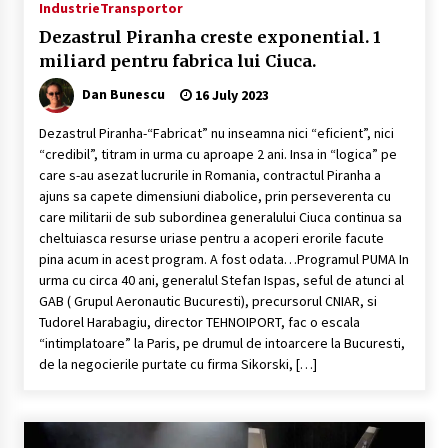
Industrie
Transportor
milioane disparute din conturi
7 September 2020
Dezastrul Piranha creste exponential. 1
miliard pentru fabrica lui Ciuca.
Programul “Corveta Multifunctionala”-
Dan Bunescu
16 July 2023
navigind pe valuri de fake-news
25 April 2020
Dezastrul Piranha-“Fabricat” nu inseamna nici “eficient”, nici
“credibil”, titram in urma cu aproape 2 ani. Insa in “logica” pe
care s-au asezat lucrurile in Romania, contractul Piranha a
Achizitia bateriilor de Coasta-Legea trece,
ajuns sa capete dimensiuni diabolice, prin perseverenta cu
intrebarile ramin.
care militarii de sub subordinea generalului Ciuca continua sa
18 February 2021
cheltuiasca resurse uriase pentru a acoperi erorile facute
pina acum in acest program. A fost odata…Programul PUMA In
Flota Rusa a Marii Negre-element de
urma cu circa 40 ani, generalul Stefan Ispas, seful de atunci al
descurajare sau de constringere ?
GAB ( Grupul Aeronautic Bucuresti), precursorul CNIAR, si
14 June 2020
Tudorel Harabagiu, director TEHNOIPORT, fac o escala
“intimplatoare” la Paris, pe drumul de intoarcere la Bucuresti,
de la negocierile purtate cu firma Sikorski, […]