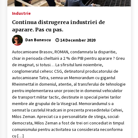
Industrie
Continua distrugerea industriei de
aparare. Pas cu pas.
Dan Bunescu
14 December 2020
Autocamioane Brasov, ROMAN, condamnata la disparitie,
chiar in perioada cheltuirii a 2 % din PIB pentru aparare ? Greu
de imaginat, si totusi… La sfirsitul lunii noiembrie,
conglomeratul cehesc CSG, detinatorul producatorului de
autocamioane Tatra, semna un Memorandum cu gigantul
Rheinmettal in domeniul, atentie, al transferului de tehnologie
pentru implementarea unor proiecte in domeniul vehiculelor
de transport militar tactic, destinate in special pietei tarilor
membre ale grupului de la Visegrad. Memorandumul s-a
semnat la castelul Hradcani in prezenta presedintelui Cehiei,
Milos Zeman. Apreciat ca o personalitate de stinga, social-
democrata, Milos Zeman a fost de trei ori concediat in timpul
comunismului pentru activitatea sa considerata neconforma
cu […]