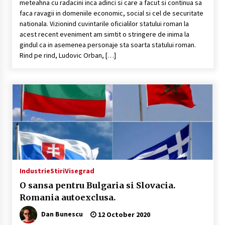
meteahna cu radacini inca adinci si care a facut si continua sa
faca ravagii in domeniile economic, social si cel de securitate
nationala. Vizionind cuvintarile oficialilor statului roman la
acest recent eveniment am simtit o stringere de inima la
gindul ca in asemenea personaje sta soarta statului roman.
Rind pe rind, Ludovic Orban, […]
Industrie
Stiri
Visegrad
O sansa pentru Bulgaria si Slovacia.
Romania autoexclusa.
Dan Bunescu
12 October 2020