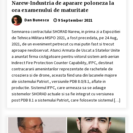
Narew-Industria de aparare poloneza la
ora examenului de maturitate
Dan Bunescu
9 September 2021
Semnarea contractului SHORAD Narew, in prima zi a Expozitiei
de Tehnica Militara MSPO 2021, a fost precedata, pe 24 Aug,
2021, de un eveniment petrecut cu mai putin fast si trecut
aproape neobservat. Atunci Armata de Uscat a Statelor Unite
a anuntat firma cistigatoare pentru viitorul sistem anti-aerian
Indirect Fire Protection Counter Capability, IFPC, destinat
contracararii amenintarilor reprezentate de rachetele de
croaziera si de drone, aceasta fiind una din lacunele majore
ale sistemului Patriot , versiunile PDB 8.0/8.1, aflate in
productie. Sistemul IFPC, care urmeaza sa se adauge
sistemelor SHORAD actuale si sa fie integrat cu versiunea
post PDB 8.1 a sistemului Patriot, care foloseste sistemul […]