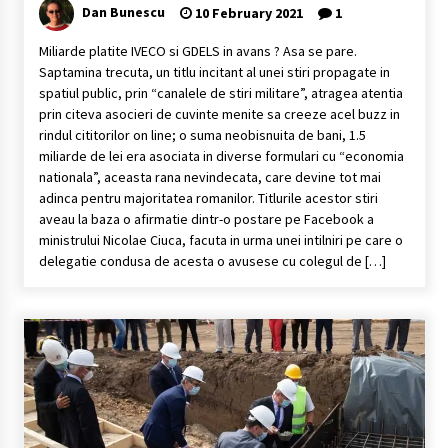
Dan Bunescu
10 February 2021
1
Miliarde platite IVECO si GDELS in avans ? Asa se pare.
Saptamina trecuta, un titlu incitant al unei stiri propagate in
spatiul public, prin “canalele de stiri militare”, atragea atentia
prin citeva asocieri de cuvinte menite sa creeze acel buzz in
rindul cititorilor on line; o suma neobisnuita de bani, 1.5
miliarde de lei era asociata in diverse formulari cu “economia
nationala”, aceasta rana nevindecata, care devine tot mai
adinca pentru majoritatea romanilor. Titlurile acestor stiri
aveau la baza o afirmatie dintr-o postare pe Facebook a
ministrului Nicolae Ciuca, facuta in urma unei intilniri pe care o
delegatie condusa de acesta o avusese cu colegul de […]