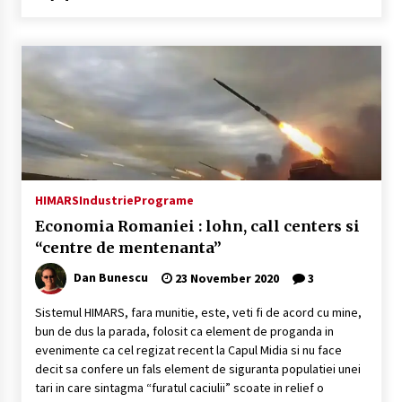
HIMARS
Industrie
Programe
Economia Romaniei : lohn, call centers si
“centre de mentenanta”
Dan Bunescu
23 November 2020
3
Sistemul HIMARS, fara munitie, este, veti fi de acord cu mine,
bun de dus la parada, folosit ca element de proganda in
evenimente ca cel regizat recent la Capul Midia si nu face
decit sa confere un fals element de siguranta populatiei unei
tari in care sintagma “furatul caciulii” scoate in relief o