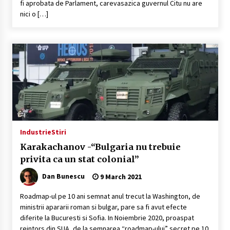
fi aprobata de Parlament, carevasazica guvernul Citu nu are
nici o […]
Industrie
Stiri
Karakachanov -“Bulgaria nu trebuie
privita ca un stat colonial”
Dan Bunescu
9 March 2021
Roadmap-ul pe 10 ani semnat anul trecut la Washington, de
ministrii apararii roman si bulgar, pare sa fi avut efecte
diferite la Bucuresti si Sofia. In Noiembrie 2020, proaspat
reintors din SUA, de la semnarea “roadmap-ului” secret pe 10