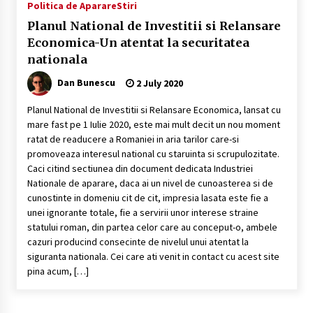
Politica de Aparare
Stiri
continua la MApN
17 August 2020
Planul National de Investitii si Relansare
Economica-Un atentat la securitatea
nationala
Kongsberg, contractele cu Romania-20
milioane disparute din conturi
Dan Bunescu
2 July 2020
7 September 2020
Planul National de Investitii si Relansare Economica, lansat cu
mare fast pe 1 Iulie 2020, este mai mult decit un nou moment
Flota Rusa a Marii Negre-element de
descurajare sau de constringere ?
ratat de readucere a Romaniei in aria tarilor care-si
14 June 2020
promoveaza interesul national cu staruinta si scrupulozitate.
Caci citind sectiunea din document dedicata Industriei
Nationale de aparare, daca ai un nivel de cunoasterea si de
Programul “Corveta Multifunctionala”-
cunostinte in domeniu cit de cit, impresia lasata este fie a
navigind pe valuri de fake-news
unei ignorante totale, fie a servirii unor interese straine
25 April 2020
statului roman, din partea celor care au conceput-o, ambele
cazuri producind consecinte de nivelul unui atentat la
siguranta nationala. Cei care ati venit in contact cu acest site
pina acum, […]